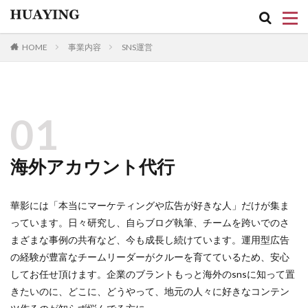
キーワード
HOME
事業内容
SNS運営
ファッション
デザイン
流行
01
カテゴリー
海外アカウント代行
華影には「本当にマーケティングや広告が好きな人」だけが集ま
検索
っています。日々研究し、自らブログ執筆、チームを跨いでのさ
まざまな事例の共有など、今も成長し続けています。運用型広告
の経験が豊富なチームリーダーがクルーを育てているため、安心
してお任せ頂けます。企業のブラントもっと海外のsnsに知って置
きたいのに、どこに、どうやって、地元の人々に好きなコンテン