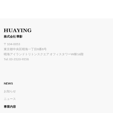
株式会社 華影
〒104-0053
東京都中央区晴海一丁目8番8号
晴海アイランドトリトンスクエア オフィスタワーW棟16階
Tel: 03-3520-9358
NEWS
お知らせ
ニュース
事業内容